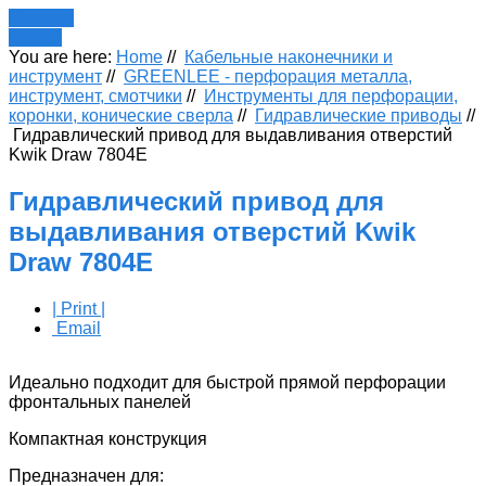
Register
LOGIN
You are here:
Home
//
Кабельные наконечники и
инструмент
//
GREENLEE - перфорация металла,
инструмент, смотчики
//
Инструменты для перфорации,
коронки, конические сверла
//
Гидравлические приводы
//
Гидравлический привод для выдавливания отверстий
Kwik Draw 7804E
Гидравлический привод для
выдавливания отверстий Kwik
Draw 7804E
| Print |
Email
Идеально подходит для быстрой прямой перфорации
фронтальных панелей
Компактная конструкция
Предназначен для: