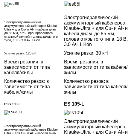
Электрогидравлический
Электрогидравлический
аккумуляторный кабелерез
аккумуляторный кабелерез Klauke-
Klauke-Ultra + для Cu- и Al- и
Ultra + для Cu- и Al- и кабеля диам.
до 85 мм, в т.ч. бронированного
кабеля диам. до 85 мм,
стальной лентой, голова закрытого
голова открытого типа, 18 В,
типа, 18 В, 3.0 Ач, Li-ion
3.0 Ач, Li-ion
Усилие резки: 30 кН
Усилие резки: 120 кН
Время резания: в
Время резания: в
зависимости от типа
зависимости от типа кабеля/
кабеля/жилы
жилы
Количество резов: в
Количество резов: в
зависимости от типа
зависимости от типа кабеля/
кабеля/жилы
жилы
ES 105-L
ESG 105-L
Электрогидравлический
Электрогидравлический
аккумуляторный кабелерез
аккумуляторный кабелерез Klauke-
Klauke-Ultra + для Cu- и Al- и
Ultra + для Cu- и Al- и кабеля диам.