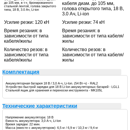
до 105 мм, в т.ч. бронированного
кабеля диам. до 105 мм,
стальной лентой, голова закрытого
голова открытого типа, 18 В,
типа, 18 В, 3.0 Ач, Li-ion
3.0 Ач, Li-ion
Усилие резки: 120 кН
Усилие резки: 74 кН
Время резания: в
Время резания: в
зависимости от типа
зависимости от типа кабеля/
кабеля/жилы
жилы
Количество резов: в
Количество резов: в
зависимости от типа
зависимости от типа кабеля/
кабеля/жилы
жилы
Комплектация
Аккумуляторная батарея 18 В / 3,0 А-ч, Li-Ion. (54 Вт-ч) - RAL2
Устройство быстрой зарядки для 18 В Li-Ion аккумуляторных батарей - LGL1
Стальной ящик для хранения и переноски инструмента - MK105L
Технические характеристики
Напряжение аккумулятора: 18 В
Емкость аккумулятора: 3,0 А-ч, Li-Ion
Время зарядки: 22 мин.
Масса (вместе с аккумулятором): 6,5 кг / 6,9 кг / 10,3 кг / 9,4 кг