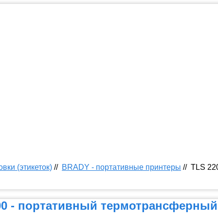
вки (этикеток)
//
BRADY - портативные принтеры
//
TLS 22
00 - портативный термотрансферный