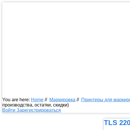
You are here:
Home
//
Маркировка
//
Принтеры для маркиро
производства, остатки, скидки)
Войти
Зарегистрироваться
TLS 22